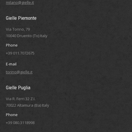
milano@gielle.it
Gielle Piemonte
Via Torino, 79
10040 Druento (To) Italy
Phone
+39 011.7072675
E-mail
torino@gielle.it
Gielle Puglia
Via R. Ferri 32 Z.I.
70022 Altamura (Ba) Italy
Phone
+39 080.3118998