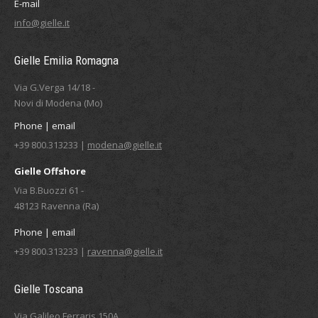
E-mail
info@gielle.it
Gielle Emilia Romagna
Via G.Verga 14/18 -
Novi di Modena (Mo)
Phone | email
+39 800.313233 |
modena@gielle.it
Gielle Offshore
Via B.Buozzi 61 -
48123 Ravenna (Ra)
Phone | email
+39 800.313233 |
ravenna@gielle.it
Gielle Toscana
Via Galileo Ferraris 150A