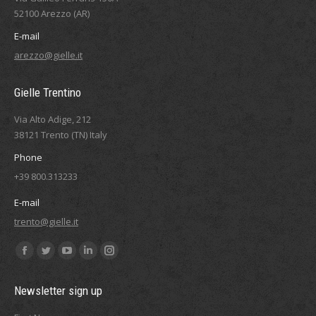
52100 Arezzo (AR)
E-mail
arezzo@gielle.it
Gielle Trentino
Via Alto Adige, 212
38121 Trento (TN) Italy
Phone
+39 800.313233
E-mail
trento@gielle.it
Find us on:
Facebook
Twitter
YouTube
Linkedin
Instagram
page
page
page
page
page
Newsletter sign up
opens
opens
opens
opens
opens
in
in
in
in
in