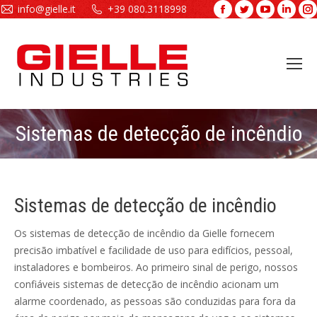
info@gielle.it
+39 080.3118998
Facebook
Twitter
YouTube
Linke
page
page
page
page
opens
opens
opens
open
in
in
in
in
new
new
new
new
window
window
window
wind
Sistemas de detecção de incêndio
You are here:
Sistemas de detecção de incêndio
Os sistemas de detecção de incêndio da Gielle fornecem
precisão imbatível e facilidade de uso para edifícios, pessoal,
instaladores e bombeiros. Ao primeiro sinal de perigo, nossos
confiáveis sistemas de detecção de incêndio acionam um
alarme coordenado, as pessoas são conduzidas para fora da