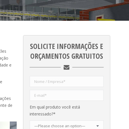
SOLICITE INFORMAÇÕES E
Eles
ORÇAMENTOS GRATUITOS
uação
edade e
de
cações
ente de
Em qual produto você está
interessado?*