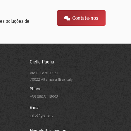
Contate-nos
res soluções de
Gielle Puglia
Via R. Ferri 32 Z.I.
70022 Altamura (Ba) Italy
Phone
+39 080.3118998
E-mail
info@gielle.it
Newsletter sign up