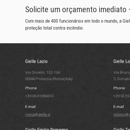
Solicite um orçamento imediato
Com mais de 400 funcionários em todo o mundo, a Giel
proteção total contra incêndio.
Gielle Lazio
Gielle L
Via Orvieto, 132-134
Via Bruno
00040 Pomezia (Roma) Italy
S. Donato
Phone
Phone
+39 06.91066610
+39 02.5
E-mail
E-mail
roma@gielle.it
milano@gi
Gielle Emilia Romagna
Gielle T