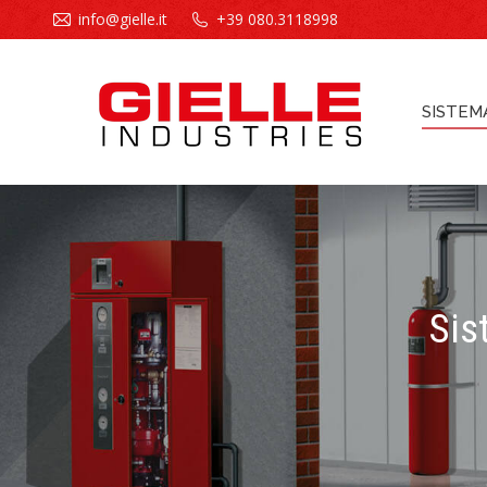
info@gielle.it
+39 080.3118998
SISTEM
SISTEM
Sis