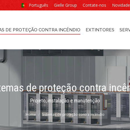
Português
Gielle Group
Contate-nos
Novidade
AS DE PROTEÇÃO CONTRA INCÊNDIO
EXTINTORES
SER
AS DE PROTEÇÃO CONTRA INCÊNDIO
EXTINTORES
SER
temas de proteção contra incê
You are here:
Projeto, instalação e manutenção
Home
Sistemas de proteção contra incêndio