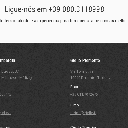
 – Ligue-nós em +39 080.3118998
le tem o talento e a experiência para fornecer a você com as melho
ombardia
Gielle Piemonte
 Buozzi, 37
Via Torino, 79
 Milanese (Mi) Italy
10040 Druento (To) Italy
Phone
5607442
+39 011.7072675
E-mail
elle.it
torino@gielle.it
oscana
Gielle Trentino